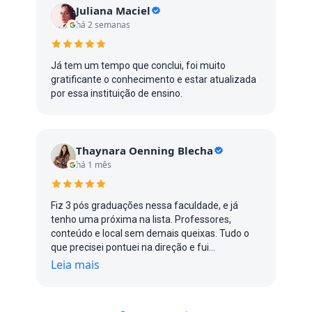
Juliana Maciel
há 2 semanas
Já tem um tempo que conclui, foi muito
gratificante o conhecimento e estar atualizada
por essa instituição de ensino.
Thaynara Oenning Blecha
há 1 mês
Fiz 3 pós graduações nessa faculdade, e já
tenho uma próxima na lista. Professores,
conteúdo e local sem demais queixas. Tudo o
que precisei pontuei na direção e fui
respondida/atendida quando necessário.
Leia mais