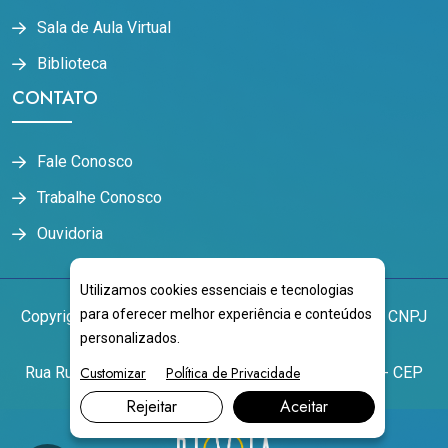
Sala de Aula Virtual
Biblioteca
CONTATO
Fale Conosco
Trabalhe Conosco
Ouvidoria
Utilizamos cookies essenciais e tecnologias
para oferecer melhor experiência e conteúdos
Copyright
2026
NOVOESTE EDUCACIONAL LTDA
CNPJ
personalizados.
17.343.172/0001-60
Rua Rui Barbosa, 1792 - Centro Campo Grande/MS - CEP
Customizar
Política de Privacidade
79004-441
Rejeitar
Aceitar