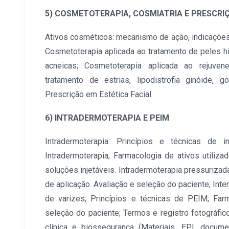
5) COSMETOTERAPIA, COSMIATRIA E PRESCR
Ativos cosméticos: mecanismo de ação, indicações
Cosmetoterapia aplicada ao tratamento de peles h
acneicas; Cosmetoterapia aplicada ao rejuven
tratamento de estrias, lipodistrofia ginóide, g
Prescrição em Estética Facial.
6) INTRADERMOTERAPIA E PEIM
Intradermoterapia: Princípios e técnicas de 
Intradermoterapia; Farmacologia de ativos utiliza
soluções injetáveis. Intradermoterapia pressurizada
de aplicação. Avaliação e seleção do paciente; Int
de varizes; Princípios e técnicas de PEIM; Far
seleção do paciente; Termos e registro fotográfic
clínica e biossegurança (Materiais, EPI, docume