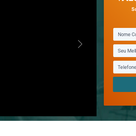
S
Next