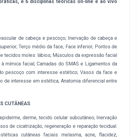
práticas, e 6 disciplinas teóricas on-line e ao vivo
vascular de cabeça e pescoço; Inervação de cabeça e
uperior; Terço médio da face; Face inferior; Pontos de
 de tecidos moles: lábios; Músculos da expressão facial
 à mímica facial; Camadas do SMAS e Ligamentos da
 do pescoço com interesse estético; Vasos da face e
o de interesse em estética; Anatomia diferencial entre
ÕES CUTÂNEAS
 epiderme, derme, tecido celular subcutâneo; Inervação
sos de cicatrização, regeneração e reparação tecidual.
stéticas cutâneas faciais: melasma, acne, flacidez;