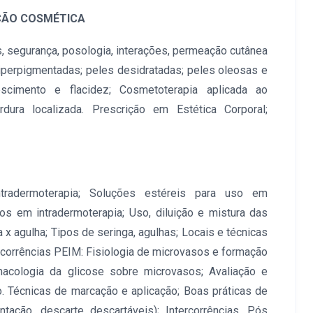
IÇÃO COSMÉTICA
, segurança, posologia, interações, permeação cutânea
iperpigmentadas; peles desidratadas; peles oleosas e
escimento e flacidez; Cosmetoterapia aplicada ao
ordura localizada. Prescrição em Estética Corporal;
intradermoterapia; Soluções estéreis para uso em
dos em intradermoterapia; Uso, diluição e mistura das
 x agulha; Tipos de seringa, agulhas; Locais e técnicas
ercorrências PEIM: Fisiologia de microvasos e formação
macologia da glicose sobre microvasos; Avaliação e
o. Técnicas de marcação e aplicação; Boas práticas de
ntação, descarte descartáveis); Intercorrências. Pós