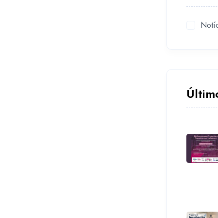
Notí
Últim