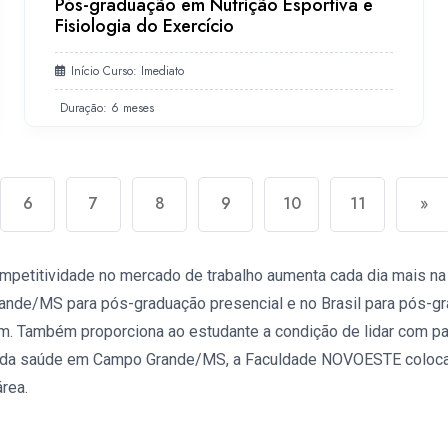
Pós-graduação em Nutrição Esportiva e
Fisiologia do Exercício
Início Curso: Imediato
Duração: 6 meses
6
7
8
9
10
11
»
mpetitividade no mercado de trabalho aumenta cada dia mais n
nde/MS para pós-graduação presencial e no Brasil para pós-g
m. Também proporciona ao estudante a condição de lidar com p
a da saúde em Campo Grande/MS, a Faculdade NOVOESTE coloca 
rea.